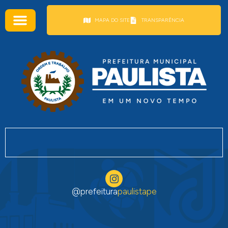
conteúdo
MAPA DO SITE
TRANSPARÊNCIA
@prefeitura
paulistape