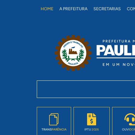
conteúdo
HOME
A PREFEITURA
SECRETARIAS
CON
TRANS
PARÊNCIA
IPTU
2026
OUVI
DO