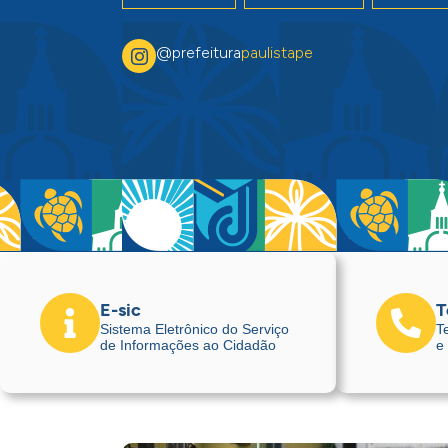
@prefeitura
paulistape
E-sic
T
Sistema Eletrônico do Serviço
T
de Informações ao Cidadão
e