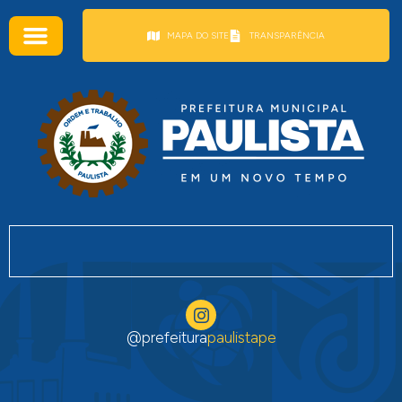
conteúdo
MAPA DO SITE
TRANSPARÊNCIA
@prefeitura
paulistape