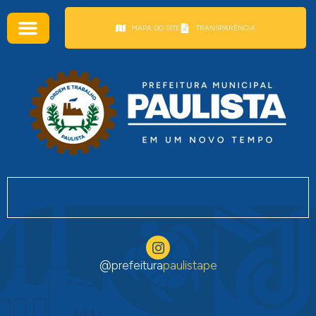
conteúdo
MAPA DO SITE
TRANSPARÊNCIA
@prefeitura
paulistape