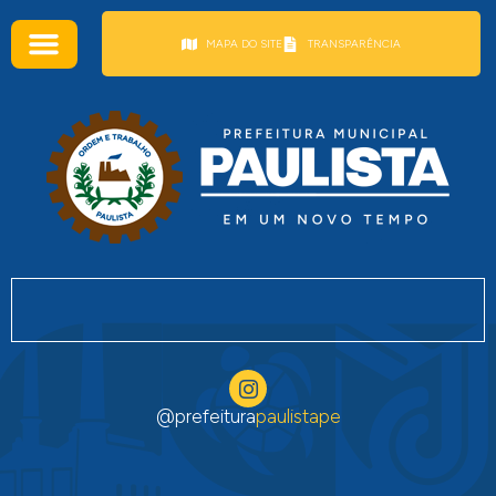
conteúdo
MAPA DO SITE
TRANSPARÊNCIA
@prefeitura
paulistape