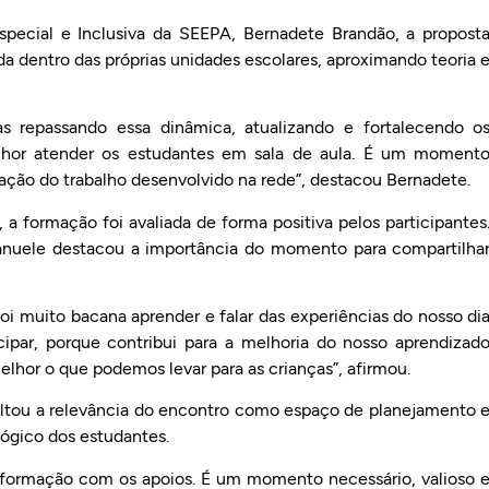
ecial e Inclusiva da SEEPA, Bernadete Brandão, a propost
a dentro das próprias unidades escolares, aproximando teoria 
s repassando essa dinâmica, atualizando e fortalecendo o
elhor atender os estudantes em sala de aula. É um moment
cação do trabalho desenvolvido na rede”, destacou Bernadete.
 formação foi avaliada de forma positiva pelos participantes
Emanuele destacou a importância do momento para compartilha
oi muito bacana aprender e falar das experiências do nosso di
cipar, porque contribui para a melhoria do nosso aprendizad
or o que podemos levar para as crianças”, afirmou.
ltou a relevância do encontro como espaço de planejamento 
gico dos estudantes.
 formação com os apoios. É um momento necessário, valioso 