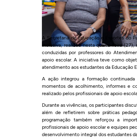
A Secretaria de Educação e Esportes do P
Inclusiva, realizou nesta quarta-feira (27)
conduzidas por professores do Atendimen
apoio escolar. A iniciativa teve como objet
atendimento aos estudantes da Educação Esp
A ação integrou a formação continuada 
momentos de acolhimento, informes e co
realizado pelos profissionais de apoio escola
Durante as vivências, os participantes disc
além de refletirem sobre práticas pedag
programação também reforçou a importâ
profissionais de apoio escolar e equipes p
desenvolvimento integral dos estudantes d