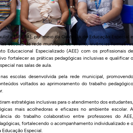
aulista (SEEPA), por meio da Gerência de Educação Especial 
, nas escolas da rede municipal de ensino, vivências formativa
to Educacional Especializado (AEE) com os profissionais d
ivo fortalecer as práticas pedagógicas inclusivas e qualificar 
ecial nas salas de aula.
nas escolas desenvolvida pela rede municipal, promovend
nteúdos voltados ao aprimoramento do trabalho pedagógic
r.
utiram estratégias inclusivas para o atendimento dos estudantes
ógicas mais acolhedoras e eficazes no ambiente escolar. 
ncia do trabalho colaborativo entre professores do AEE
edagógicas, fortalecendo o acompanhamento individualizado e 
a Educação Especial.