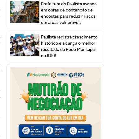
Prefeitura do Paulista avança
a
em obras de contenção de
encostas para reduzir riscos
e
em áreas vulneráveis
s
Paulista registra crescimento
histórico e alcança o melhor
o
resultado da Rede Municipal
no IDEB
.
r
a
o
e
e