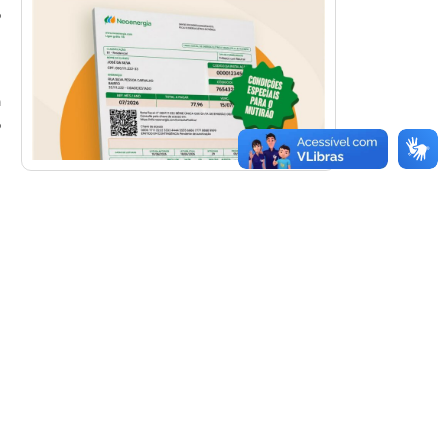
o
m
a
o