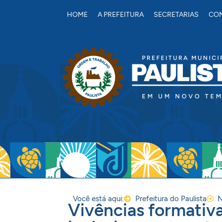
conteúdo
HOME
A PREFEITURA
SECRETARIAS
CON
Você está aqui:
Prefeitura do Paulista
N
Vivências formativ