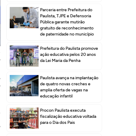
Parceria entre Prefeitura do
Paulista, TJPE e Defensoria
Pública garante mutirão
gratuito de reconhecimento
de paternidade no município
e
s
Prefeitura do Paulista promove
e
ação educativa pelos 20 anos
o
da Lei Maria da Penha
Paulista avança na implantação
o
de quatro novas creches e
o
amplia oferta de vagas na
educação infantil
,
Procon Paulista executa
A
fiscalização educativa voltada
,
para o Dia dos Pais
o