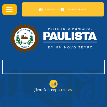
conteúdo
MAPA DO SITE
TRANSPARÊNCIA
@prefeitura
paulistape