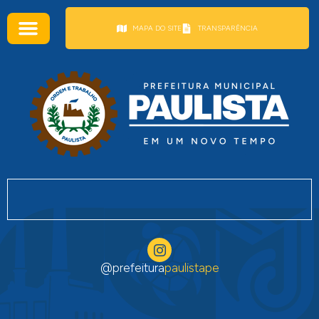
conteúdo
MAPA DO SITE
TRANSPARÊNCIA
@prefeitura
paulistape