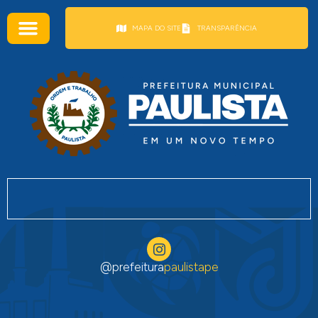
conteúdo
MAPA DO SITE
TRANSPARÊNCIA
@prefeitura
paulistape