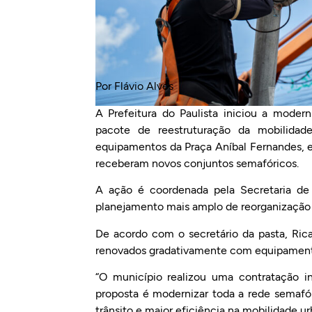
Por Flávio Alves
A Prefeitura do Paulista iniciou a mode
pacote de reestruturação da mobilidade
equipamentos da Praça Aníbal Fernandes, e
receberam novos conjuntos semafóricos.
A ação é coordenada pela Secretaria de
planejamento mais amplo de reorganização 
De acordo com o secretário da pasta, Ric
renovados gradativamente com equipamento
“O município realizou uma contratação in
proposta é modernizar toda a rede semafór
trânsito e maior eficiência na mobilidade ur