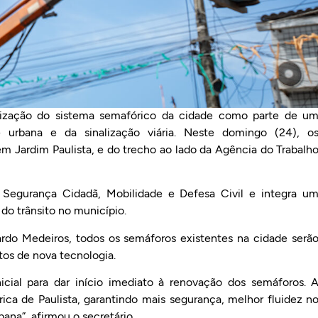
rnização do sistema semafórico da cidade como parte de u
 urbana e da sinalização viária. Neste domingo (24), o
m Jardim Paulista, e do trecho ao lado da Agência do Trabalh
 Segurança Cidadã, Mobilidade e Defesa Civil e integra u
do trânsito no município.
ardo Medeiros, todos os semáforos existentes na cidade serã
s de nova tecnologia.
icial para dar início imediato à renovação dos semáforos. 
ica de Paulista, garantindo mais segurança, melhor fluidez n
bana”, afirmou o secretário.