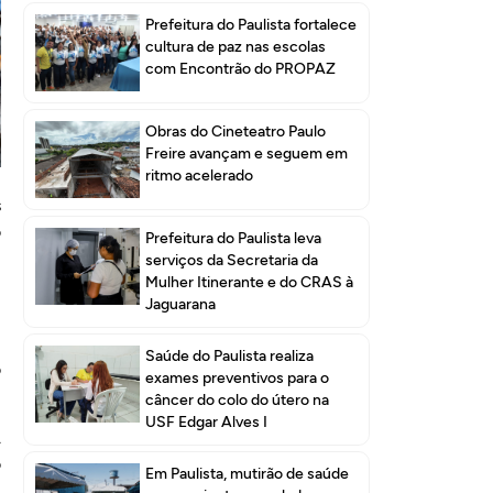
Prefeitura do Paulista fortalece
cultura de paz nas escolas
com Encontrão do PROPAZ
Obras do Cineteatro Paulo
Freire avançam e seguem em
ritmo acelerado
m
s
o
Prefeitura do Paulista leva
serviços da Secretaria da
Mulher Itinerante e do CRAS à
m
Jaguarana
Saúde do Paulista realiza
o
exames preventivos para o
câncer do colo do útero na
USF Edgar Alves I
A
o
Em Paulista, mutirão de saúde