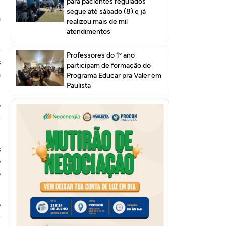
para pacientes regulados
segue até sábado (8) e já
a
realizou mais de mil
atendimentos
e
Professores do 1º ano
s
participam de formação do
a
Programa Educar pra Valer em
Paulista
o
e
s
o
o
o
e