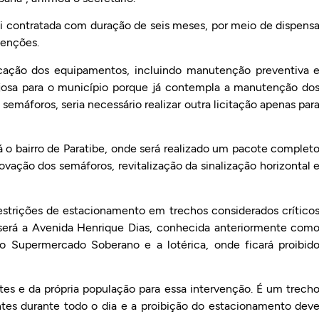
oi contratada com duração de seis meses, por meio de dispens
rvenções.
ocação dos equipamentos, incluindo manutenção preventiva 
tajosa para o município porque já contempla a manutenção do
semáforos, seria necessário realizar outra licitação apenas par
 o bairro de Paratibe, onde será realizado um pacote complet
ovação dos semáforos, revitalização da sinalização horizontal 
estrições de estacionamento em trechos considerados crítico
s será a Avenida Henrique Dias, conhecida anteriormente com
 o Supermercado Soberano e a lotérica, onde ficará proibid
s e da própria população para essa intervenção. É um trech
es durante todo o dia e a proibição do estacionamento dev