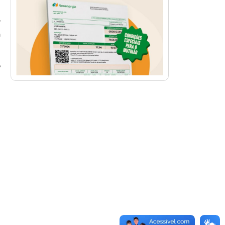
r
a
o
m