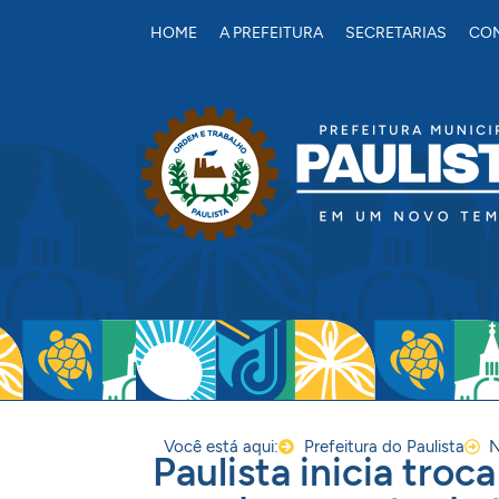
conteúdo
HOME
A PREFEITURA
SECRETARIAS
CON
Você está aqui:
Prefeitura do Paulista
N
Paulista inicia troc