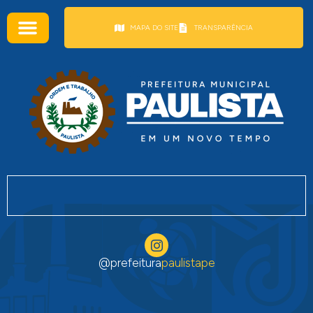
conteúdo
MAPA DO SITE
TRANSPARÊNCIA
@prefeitura
paulistape