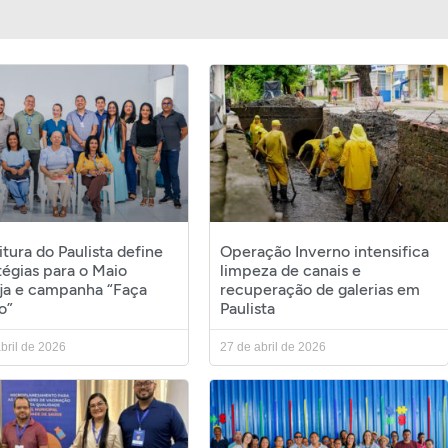
itura do Paulista define
Operação Inverno intensifica
tégias para o Maio
limpeza de canais e
ja e campanha “Faça
recuperação de galerias em
o”
Paulista
bril de 2026
27 de abril de 2026