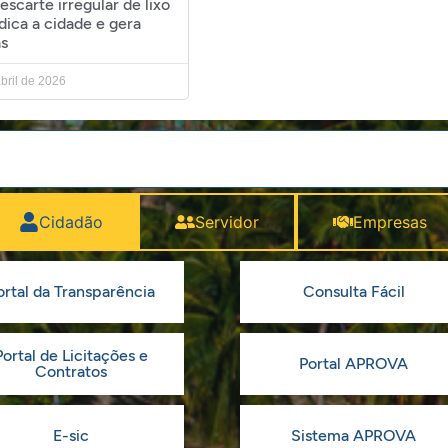
escarte irregular de lixo
dica a cidade e gera
as
bril de 2026
Cidadão
Servidor
Empresas
ortal da Transparência
Consulta Fácil
Portal de Licitações e
Portal APROVA
Contratos
E-sic
Sistema APROVA