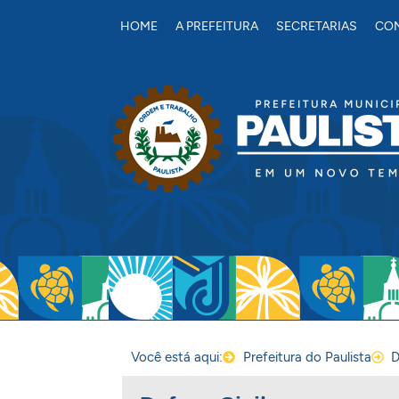
conteúdo
HOME
A PREFEITURA
SECRETARIAS
CON
Você está aqui:
Prefeitura do Paulista
D