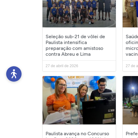
Seleção sub-21 de vôlei de
Saúde
Paulista intensifica
ofici
preparação com amistoso
micr
contra Abreu e Lima
vacin
27 de abril de 2026
27 de a
Paulista avança no Concurso
Prefe