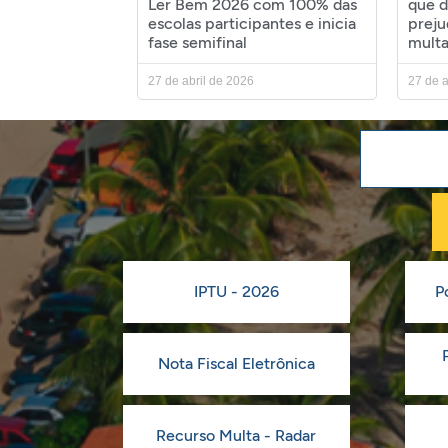
Ler Bem 2026 com 100% das
que d
escolas participantes e inicia
preju
fase semifinal
mult
27 de abril de 2026
27 de a
IPTU - 2026
P
Nota Fiscal Eletrônica
Recurso Multa - Radar