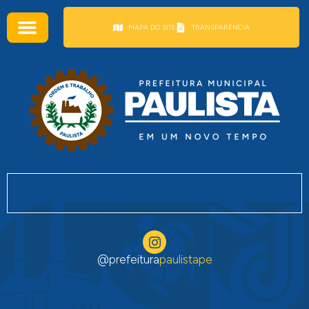
conteúdo
MAPA DO SITE
TRANSPARÊNCIA
@prefeitura
paulistape