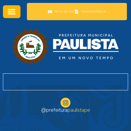
conteúdo
MAPA DO SITE
TRANSPARÊNCIA
@prefeitura
paulistape