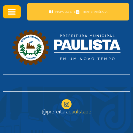
conteúdo
MAPA DO SITE
TRANSPARÊNCIA
@prefeitura
paulistape