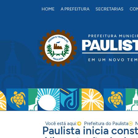
conteúdo
HOME
A PREFEITURA
SECRETARIAS
CON
Você está aqui:
Prefeitura do Paulista
N
Paulista inicia con