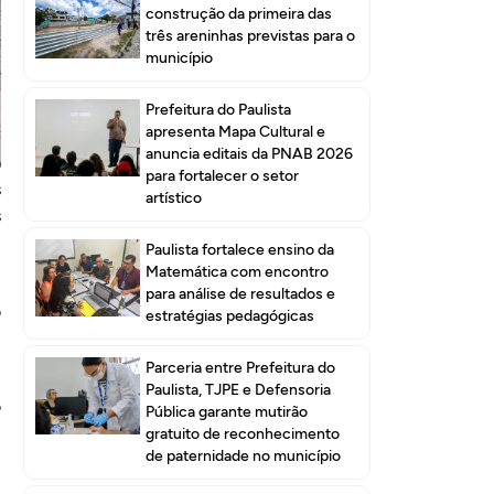
construção da primeira das
três areninhas previstas para o
município
Prefeitura do Paulista
apresenta Mapa Cultural e
e
anuncia editais da PNAB 2026
o
para fortalecer o setor
s
artístico
s
Paulista fortalece ensino da
Matemática com encontro
,
para análise de resultados e
o
estratégias pedagógicas
Parceria entre Prefeitura do
,
Paulista, TJPE e Defensoria
o
Pública garante mutirão
gratuito de reconhecimento
de paternidade no município
,