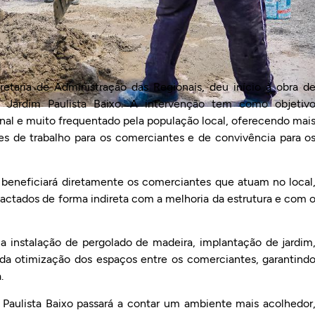
retaria de Administração das Regionais, deu início à obra d
 Jardim Paulista Baixo. A intervenção tem como objetiv
onal e muito frequentado pela população local, oferecendo mai
es de trabalho para os comerciantes e de convivência para o
 beneficiará diretamente os comerciantes que atuam no local
actados de forma indireta com a melhoria da estrutura e com 
i a instalação de pergolado de madeira, implantação de jardim
da otimização dos espaços entre os comerciantes, garantind
.
Paulista Baixo passará a contar um ambiente mais acolhedor