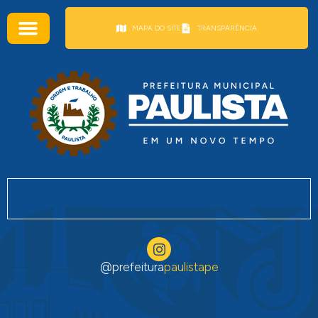
conteúdo
MAPA DO SITE
TRANSPARÊNCIA
@prefeitura
paulistape