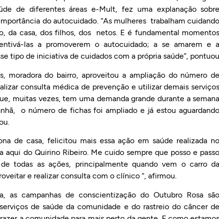
aúde de diferentes áreas e-Mult, fez uma explanação sobr
 importância do autocuidado. “As mulheres trabalham cuidand
o, da casa, dos filhos, dos netos. E é fundamental momento
entivá-las a promoverem o autocuidado; a se amarem e 
se tipo de iniciativa de cuidados com a própria saúde”, pontuo
, moradora do bairro, aproveitou a ampliação do número d
lizar consulta médica de prevenção e utilizar demais serviço
rque, muitas vezes, tem uma demanda grande durante a seman
nhã, o número de fichas foi ampliado e já estou aguardand
ou.
na de casa, felicitou mais essa ação em saúde realizada n
va aqui do Quirino Ribeiro. Me cuido sempre que posso e pass
o de todas as ações, principalmente quando vem o carro d
veitar e realizar consulta com o clínico “, afirmou.
eira, as campanhas de conscientização do Outubro Rosa sã
 serviços de saúde da comunidade e do rastreio do câncer d
razer a comunidade para mais perto da gente. E como estamo