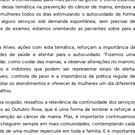
a dessa temática na prevenção do câncer de mama, embora 
s mulheres todos os dias estimulando o autocuidado de form
o alguns serviços sob demanda espontânea, sem precisar d
os de exames, estamos orientando as pacientes sobre para 
 Alves, ações com esta temática, reforçam a importância d
des de saúde e atentar para o autocuidado. “Fizemos um
ar, como cuidar das mamas, a observar alterações no mamilo
s e indolores que podem ser representar sinais de alerta
is, controle de peso e a importância da prática regular d
liar os atendimentos e oferecer às mulheres um dia diferent
altou.
na ocasião, ressaltou a relevância da continuidade dos serviço
ão ao Outubro Rosa, que é uma forma de lembrar e reforçar 
evenção ao câncer de mama. Mas, é importante continuarmo
s cheguem sempre em mais comunidades, contemplando cad
úde de uma mulher repercute em toda a família. E é important