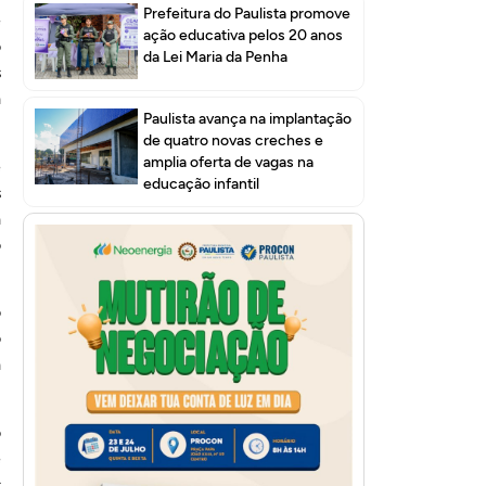
Prefeitura do Paulista promove
e
ação educativa pelos 20 anos
o
da Lei Maria da Penha
s
a
Paulista avança na implantação
u
de quatro novas creches e
amplia oferta de vagas na
e
educação infantil
s
a
o
o
o
a
o
e
s