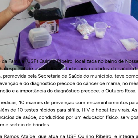
 da Família (USF) Quirino Ribeiro, localizada no bairro de Noss
ã especial de atividades voltadas aos cuidados da saúde d
sta, promovida pela Secretaria de Saúde do município, teve com
 prevenção e do diagnóstico precoce do câncer de mama, no mê
nção e a importância do diagnóstico precoce: o Outubro Rosa.
s médicas, 10 exames de prevenção com encaminhamentos par
m de 10 testes rápidos para sífilis, HIV e hepatites virais. A
cícios de saúde, conduzidos por um educador físico, serviço
m e sorteio de brindes.
sa Ramos Ataíde, que atua na USF Quirino Ribeiro, e integra 