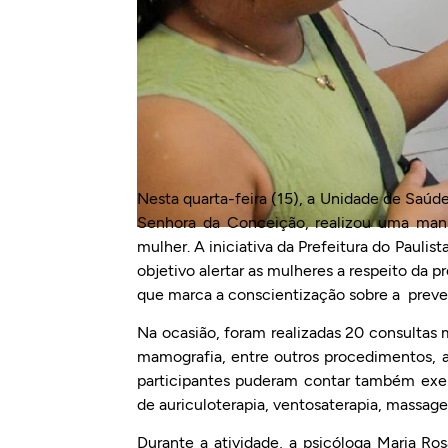
Nesta quarta-feira (15), a Unidade de Saúde
Senhora da Conceição, realizou uma manh
mulher. A iniciativa da Prefeitura do Pauli
objetivo alertar as mulheres a respeito da
que marca a conscientização sobre a preve
Na ocasião, foram realizadas 20 consulta
mamografia, entre outros procedimentos, alé
participantes puderam contar também exer
de auriculoterapia, ventosaterapia, massage
Durante a atividade, a psicóloga Maria Ro