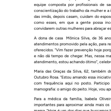
equipe composta por profissionais de s
conscientização do trabalho da mulher e a
das irmãs, depois casam, cuidam do espos
como esses, em que a gente possa inc
convidarem outras mulheres para abraçar es
A dona de casa Mônica Silva, de 36 anos
atendimentos promovido pela ação, para rea
oferecidos. “Vim fazer prevenção hoje po
e não dá tempo de chegar. Mas, nessa ma
atendimento, estou achando ótimo”, celebr
Maria das Graças da Silva, 62, também do
Outubro Rosa. “Estou amando essa iniciati
com frequência aqui no posto. Particip
mamografia: o amigo do peito. Hoje, vou apro
Para a médica da família, Isabela Oliv
importantes para aproximar ainda mais os
mama. “Hoje é um dos dias que buscamos t