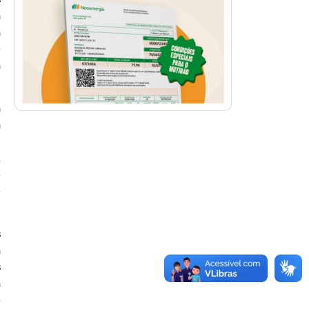
a
a
e
a
a
a
,
.
e
e
s
a
s
a
e