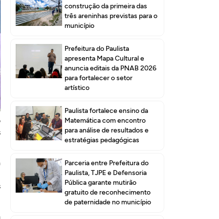
construção da primeira das
três areninhas previstas para o
município
Prefeitura do Paulista
apresenta Mapa Cultural e
anuncia editais da PNAB 2026
para fortalecer o setor
artístico
a
a
Paulista fortalece ensino da
o
Matemática com encontro
para análise de resultados e
s
estratégias pedagógicas
a
Parceria entre Prefeitura do
Paulista, TJPE e Defensoria
s
Pública garante mutirão
s
gratuito de reconhecimento
de paternidade no município
a