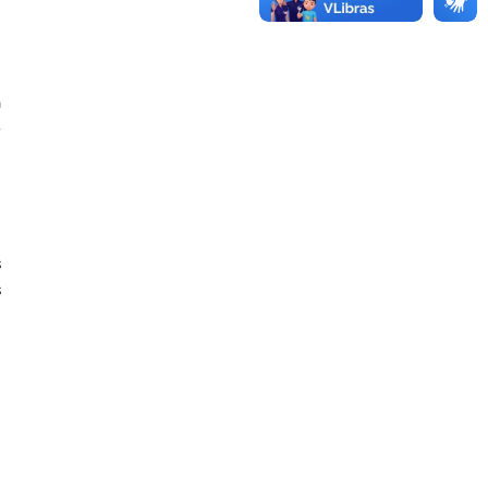
a
e
i
s
s