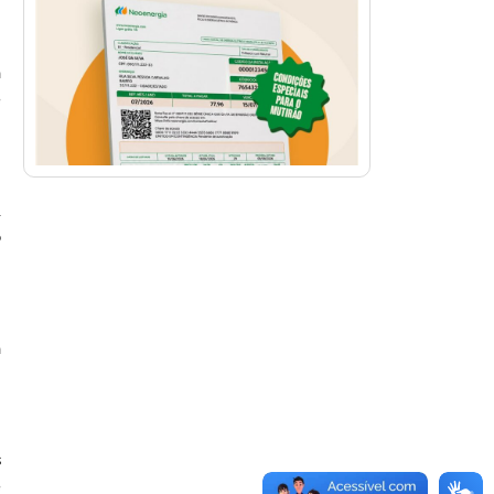
,
à
é
.
o
a
s
e