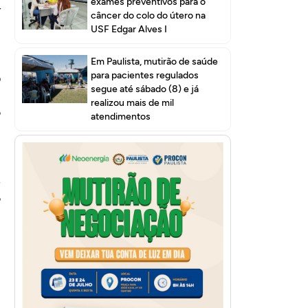
exames preventivos para o
r
câncer do colo do útero na
USF Edgar Alves I
Em Paulista, mutirão de saúde
para pacientes regulados
O
segue até sábado (8) e já
m
realizou mais de mil
o
atendimentos
e
o
,