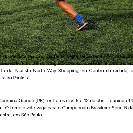
do Paulista realizou, na tarde desta terça-feira (27), mais u
ordeste de Futebol de Cegos 2026. A atividade aconteceu n
nto do Paulista North Way Shopping, no Centro da cidade, 
a do Paulista.
ampina Grande (PB), entre os dias 6 e 12 de abril, reunindo 1
. O torneio vale vaga para o Campeonato Brasileiro Série B d
stre, em São Paulo.