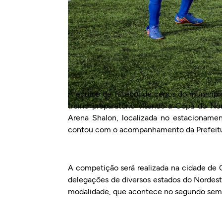
A equipe de futebol de cegos do município 
treino preparatório visando a Copa do N
Arena Shalon, localizada no estacioname
contou com o acompanhamento da Prefeitur
A competição será realizada na cidade de C
delegações de diversos estados do Nordeste
modalidade, que acontece no segundo seme