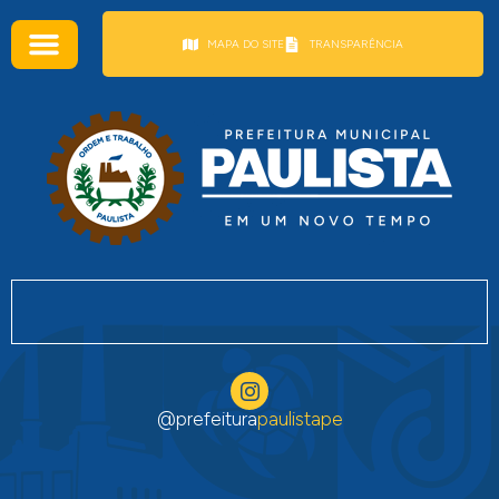
conteúdo
MAPA DO SITE
TRANSPARÊNCIA
@prefeitura
paulistape