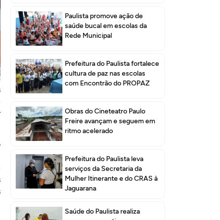
Paulista promove ação de
saúde bucal em escolas da
Rede Municipal
Prefeitura do Paulista fortalece
cultura de paz nas escolas
a
com Encontrão do PROPAZ
s
e
Obras do Cineteatro Paulo
r
Freire avançam e seguem em
ritmo acelerado
o
m
Prefeitura do Paulista leva
e
serviços da Secretaria da
Mulher Itinerante e do CRAS à
s
Jaguarana
s
Saúde do Paulista realiza