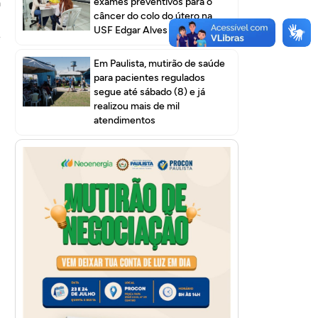
exames preventivos para o
a
câncer do colo do útero na
m
USF Edgar Alves I
e
Em Paulista, mutirão de saúde
para pacientes regulados
segue até sábado (8) e já
realizou mais de mil
atendimentos