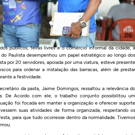
os públicos, feiras livres e o comércio informal da cidade, 
s do Paulista desempenhou um papel estratégico ao longo do
a por 20 servidores, apoiada por uma viatura, esteve present
scos para ordenar a instalação das barracas, além de presta
ante a festividade.
cretário da pasta, Jaime Domingos, ressaltou a relevância d
. De Acordo com ele, o trabalho conjunto possibilitou u
tuação foi focada em manter a organização e oferecer suport
vessem suas atividades de forma organizada, respeitando o
festa, para que tudo ocorresse dentro da normalidade. Tivemo
rmou.