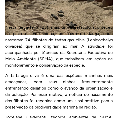
Nesta terça-feira (25), mais um espetáculo aconteceu
na praia da Enseadinha, no bairro do Janga, onde
nasceram 74 filhotes de tartarugas oliva (Lepidochelys
olivacea) que se dirigiram ao mar. A atividade foi
acompanhada por técnicos da Secretaria Executiva de
Meio Ambiente (SEMA), que trabalham em ações de
monitoramento e conservação da espécie.
A tartaruga oliva é uma das espécies marinhas mais
ameaçadas, com seus ninhos frequentemente
enfrentando desafios como o avanço da urbanização e
da poluição. Por esse motivo, a notícia do nascimento
dos filhotes foi recebida como um sinal positivo para a
preservação da biodiversidade marinha na região.
Jocelane Cavalcanti, técnica ambiental da SEMA,