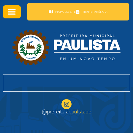
conteúdo
MAPA DO SITE
TRANSPARÊNCIA
@prefeitura
paulistape