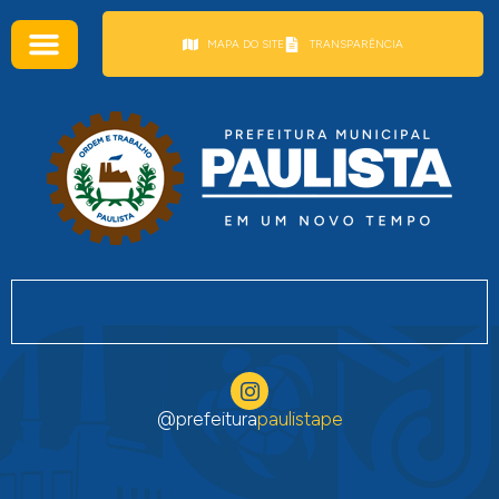
conteúdo
MAPA DO SITE
TRANSPARÊNCIA
@prefeitura
paulistape