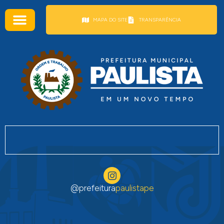
conteúdo
MAPA DO SITE
TRANSPARÊNCIA
@prefeitura
paulistape