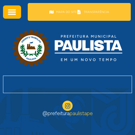
conteúdo
MAPA DO SITE
TRANSPARÊNCIA
@prefeitura
paulistape