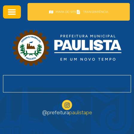
conteúdo
MAPA DO SITE
TRANSPARÊNCIA
@prefeitura
paulistape