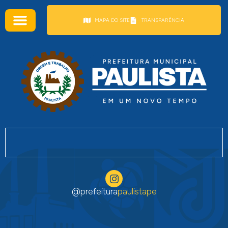
conteúdo
MAPA DO SITE
TRANSPARÊNCIA
@prefeitura
paulistape