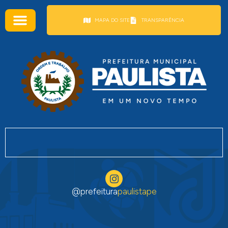
conteúdo
MAPA DO SITE
TRANSPARÊNCIA
@prefeitura
paulistape