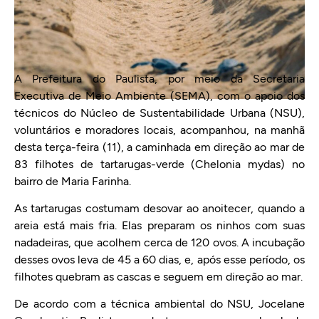
A Prefeitura do Paulista, por meio da Secretaria
Executiva de Meio Ambiente (SEMA), com o apoio dos
técnicos do Núcleo de Sustentabilidade Urbana (NSU),
voluntários e moradores locais, acompanhou, na manhã
desta terça-feira (11), a caminhada em direção ao mar de
83 filhotes de tartarugas-verde (Chelonia mydas) no
bairro de Maria Farinha.
As tartarugas costumam desovar ao anoitecer, quando a
areia está mais fria. Elas preparam os ninhos com suas
nadadeiras, que acolhem cerca de 120 ovos. A incubação
desses ovos leva de 45 a 60 dias, e, após esse período, os
filhotes quebram as cascas e seguem em direção ao mar.
De acordo com a técnica ambiental do NSU, Jocelane