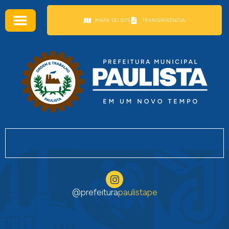
conteúdo
MAPA DO SITE
TRANSPARÊNCIA
@prefeitura
paulistape