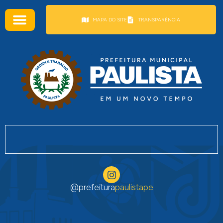
conteúdo
MAPA DO SITE
TRANSPARÊNCIA
@prefeitura
paulistape