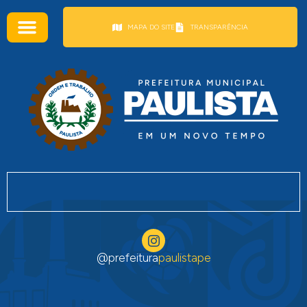
conteúdo
MAPA DO SITE
TRANSPARÊNCIA
@prefeitura
paulistape