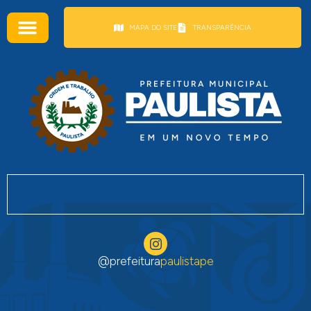
conteúdo
MAPA DO SITE
TRANSPARÊNCIA
@prefeitura
paulistape