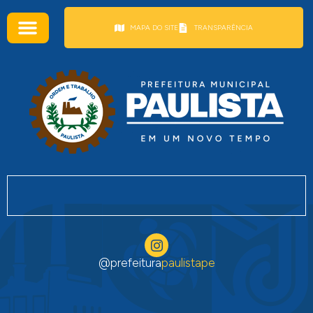
conteúdo
MAPA DO SITE
TRANSPARÊNCIA
@prefeitura
paulistape