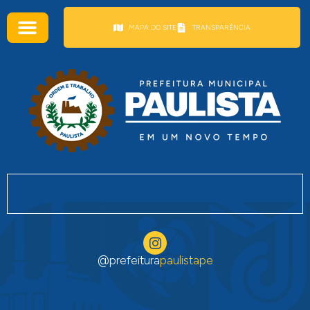
conteúdo
MAPA DO SITE
TRANSPARÊNCIA
@prefeitura
paulistape