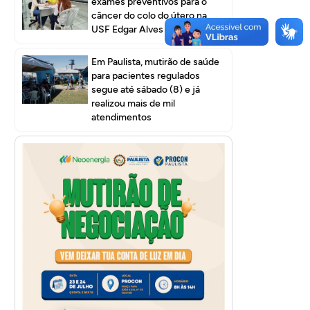
exames preventivos para o
câncer do colo do útero na
USF Edgar Alves I
Em Paulista, mutirão de saúde
para pacientes regulados
segue até sábado (8) e já
realizou mais de mil
atendimentos