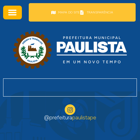
conteúdo
MAPA DO SITE
TRANSPARÊNCIA
@prefeitura
paulistape