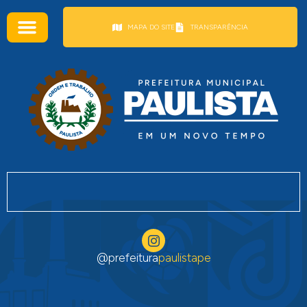
conteúdo
MAPA DO SITE
TRANSPARÊNCIA
@prefeitura
paulistape