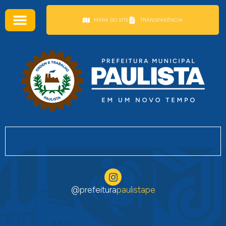
conteúdo
MAPA DO SITE
TRANSPARÊNCIA
@prefeitura
paulistape