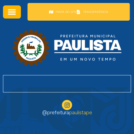
conteúdo
MAPA DO SITE
TRANSPARÊNCIA
@prefeitura
paulistape