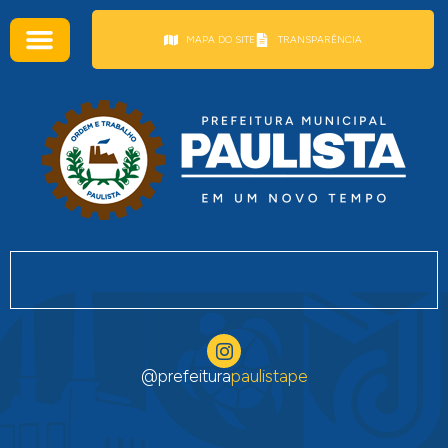
conteúdo
MAPA DO SITE
TRANSPARÊNCIA
@prefeitura
paulistape