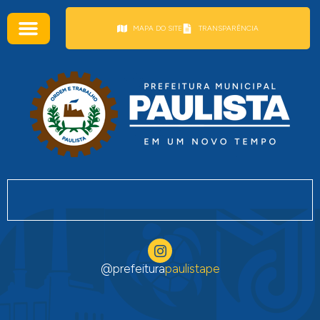
conteúdo
MAPA DO SITE
TRANSPARÊNCIA
@prefeitura
paulistape