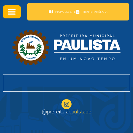
conteúdo
MAPA DO SITE
TRANSPARÊNCIA
@prefeitura
paulistape