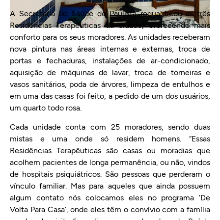
A Secretaria de Saúde do Paulista requalificou as três
Residências Terapêuticas da cidade, oferecendo mais
conforto para os seus moradores. As unidades receberam
nova pintura nas áreas internas e externas, troca de
portas e fechaduras, instalações de ar-condicionado,
aquisição de máquinas de lavar, troca de torneiras e
vasos sanitários, poda de árvores, limpeza de entulhos e
em uma das casas foi feito, a pedido de um dos usuários,
um quarto todo rosa.
Cada unidade conta com 25 moradores, sendo duas
mistas e uma onde só residem homens. “Essas
Residências Terapêuticas são casas ou moradias que
acolhem pacientes de longa permanência, ou não, vindos
de hospitais psiquiátricos. São pessoas que perderam o
vínculo familiar. Mas para aqueles que ainda possuem
algum contato nós colocamos eles no programa ‘De
Volta Para Casa’, onde eles têm o convívio com a família