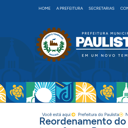
conteúdo
HOME
A PREFEITURA
SECRETARIAS
CON
Você está aqui:
Prefeitura do Paulista
N
Reordenamento do ‘