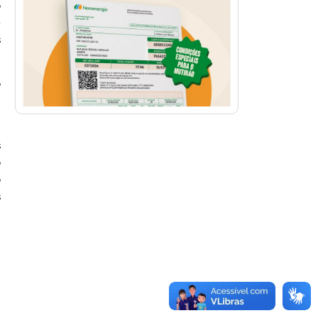
o
e
s
o
m
s
o
o
s