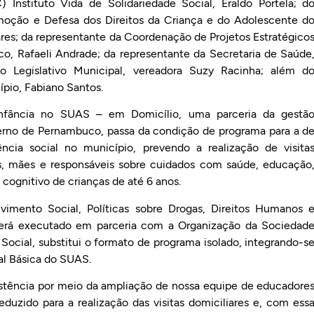
Instituto Vida de Solidariedade Social, Eraldo Portela; d
moção e Defesa dos Direitos da Criança e do Adolescente d
es; da representante da Coordenação de Projetos Estratégico
o, Rafaeli Andrade; da representante da Secretaria de Saúde
o Legislativo Municipal, vereadora Suzy Racinha; além d
pio, Fabiano Santos.
nfância no SUAS – em Domicílio, uma parceria da gestã
rno de Pernambuco, passa da condição de programa para a d
ência social no município, prevendo a realização de visita
ais, mães e responsáveis sobre cuidados com saúde, educação
cognitivo de crianças de até 6 anos.
imento Social, Políticas sobre Drogas, Direitos Humanos 
 será executado em parceria com a Organização da Sociedad
 Social, substitui o formato de programa isolado, integrando-s
l Básica do SUAS.
sistência por meio da ampliação de nossa equipe de educadore
duzido para a realização das visitas domiciliares e, com ess