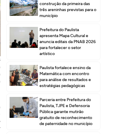
construção da primeira das
três areninhas previstas para o
município
Prefeitura do Paulista
apresenta Mapa Cultural e
anuncia editais da PNAB 2026
para fortalecer o setor
artístico
s
a
Paulista fortalece ensino da
a
Matemática com encontro
para análise de resultados e
a
estratégias pedagógicas
,
Parceria entre Prefeitura do
Paulista, TJPE e Defensoria
a
Pública garante mutirão
e
gratuito de reconhecimento
o
de paternidade no município
r