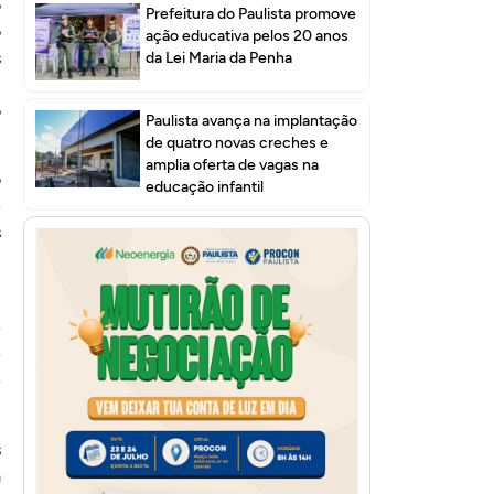
o
Prefeitura do Paulista promove
o
ação educativa pelos 20 anos
s
da Lei Maria da Penha
,
o
Paulista avança na implantação
de quatro novas creches e
amplia oferta de vagas na
o
educação infantil
e
s
,
e
e
e
s
a