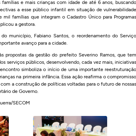
 famílias e mais crianças com idade de até 6 anos, buscand
pectivas a esse público infantil em situação de vulnerabilidad
 mil famílias que integram o Cadastro Único para Programa
plicou a gestora.
 do município, Fabiano Santos, o reordenamento do Serviç
portante avanço para a cidade.
a às propostas da gestão do prefeito Severino Ramos, que te
 serviços públicos, desenvolvendo, cada vez mais, iniciativa
 encontro simboliza o início de uma importante reestruturaçã
ianças na primeira infância. Essa ação reafirma o compromiss
om a construção de políticas voltadas para o futuro de nossa
etário de Governo.
 Guerra/SECOM