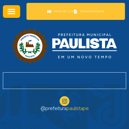
conteúdo
MAPA DO SITE
TRANSPARÊNCIA
@prefeitura
paulistape