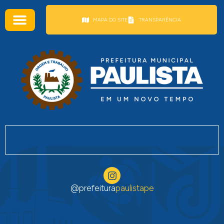
conteúdo
MAPA DO SITE
TRANSPARÊNCIA
@prefeitura
paulistape