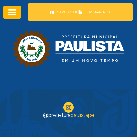
conteúdo
MAPA DO SITE
TRANSPARÊNCIA
@prefeitura
paulistape