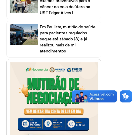
,
exames preventivos para o
câncer do colo do útero na
r
USF Edgar Alves I
o
Em Paulista, mutirão de saúde
para pacientes regulados
,
segue até sábado (8) e já
realizou mais de mil
atendimentos