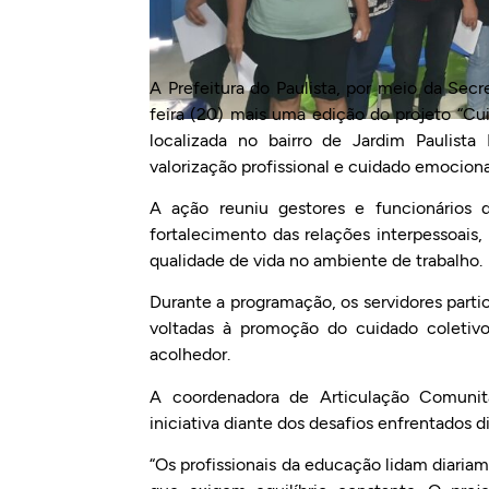
A Prefeitura do Paulista, por meio da Secr
feira (20) mais uma edição do projeto “Cu
localizada no bairro de Jardim Paulist
valorização profissional e cuidado emociona
A ação reuniu gestores e funcionários
fortalecimento das relações interpessoais
qualidade de vida no ambiente de trabalho.
Durante a programação, os servidores parti
voltadas à promoção do cuidado coletiv
acolhedor.
A coordenadora de Articulação Comunit
iniciativa diante dos desafios enfrentados 
“Os profissionais da educação lidam diari