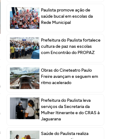
Paulista promove ação de
saúde bucal em escolas da
Rede Municipal
-
,
e
Prefeitura do Paulista fortalece
cultura de paz nas escolas
com Encontrão do PROPAZ
e
e
Obras do Cineteatro Paulo
Freire avançam e seguem em
ritmo acelerado
s
e
Prefeitura do Paulista leva
serviços da Secretaria da
a
Mulher Itinerante e do CRAS à
Jaguarana
s
Saúde do Paulista realiza