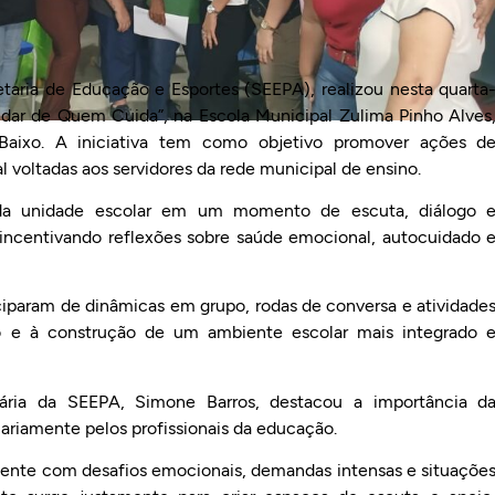
etaria de Educação e Esportes (SEEPA), realizou nesta quarta
idar de Quem Cuida”, na Escola Municipal Zulima Pinho Alves
a Baixo. A iniciativa tem como objetivo promover ações d
l voltadas aos servidores da rede municipal de ensino.
 da unidade escolar em um momento de escuta, diálogo 
, incentivando reflexões sobre saúde emocional, autocuidado 
ciparam de dinâmicas em grupo, rodas de conversa e atividade
o e à construção de um ambiente escolar mais integrado 
ária da SEEPA, Simone Barros, destacou a importância d
diariamente pelos profissionais da educação.
amente com desafios emocionais, demandas intensas e situaçõe