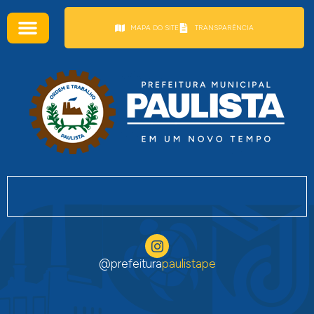
conteúdo
MAPA DO SITE
TRANSPARÊNCIA
@prefeitura
paulistape