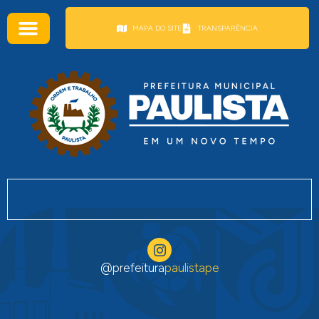
conteúdo
MAPA DO SITE
TRANSPARÊNCIA
@prefeitura
paulistape