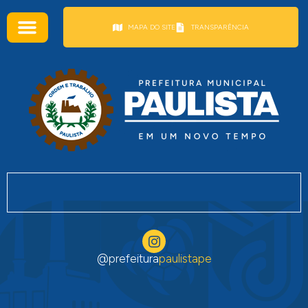
conteúdo
MAPA DO SITE
TRANSPARÊNCIA
@prefeitura
paulistape